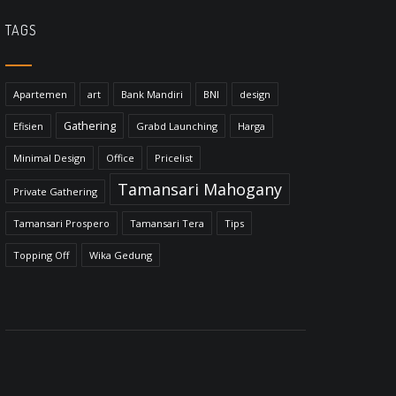
TAGS
Apartemen
art
Bank Mandiri
BNI
design
Gathering
Efisien
Grabd Launching
Harga
Minimal Design
Office
Pricelist
Tamansari Mahogany
Private Gathering
Tamansari Prospero
Tamansari Tera
Tips
Topping Off
Wika Gedung