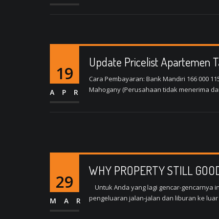
Update Pricelist Apartemen 
19
Cara Pembayaran: Bank Mandiri 166 000 11
Mahogany (Perusahaan tidak menerima dan 
APR
WHY PROPERTY STILL GOO
29
Untuk Anda yang lagi gencar-gencarnya inve
pengeluaran jalan-jalan dan liburan ke luar 
MAR