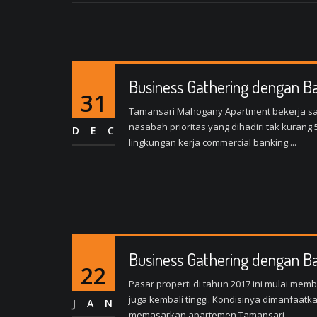
Business Gathering dengan B
31
Tamansari Mahogany Apartment bekerja sa
nasabah prioritas yang dihadiri tak kurang
DEC
lingkungan kerja commercial banking....
Business Gathering dengan B
22
Pasar properti di tahun 2017 ini mulai me
juga kembali tinggi. Kondisinya dimanfaa
JAN
memasarkan apartemen Tamansari...