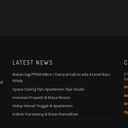
LATEST NEWS
C
Jl
Bukan lagi PPKM Mikro / Darurat Kali ini ada 4 Level Baru
Ba
PPKM
al
P
Space Saving Tips Apartemen Tipe Studio
Em
Investasi Properti di Masa Resesi
W
Hidup Hemat Tinggal di Apartemen
O
Kuliner Karawang di Bulan Ramadhan