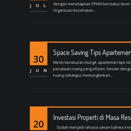
dengan menetapkan PPKM berstatus level 4
JUL
Organisasi Kesehatan...
Space Saving Tips Apartemen
30
Meski berukuran mungil, apartemen tipe stu
penataan ruang yang efisien. Desain den
JUN
ruang sekaligus memungkinkan...
Investasi Properti di Masa Res
20
Sudah menjadi rahasia umum bahwa investa