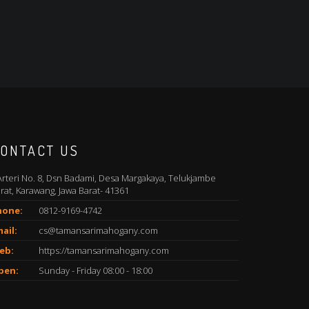
ONTACT US
 Arteri No. 8, Dsn Badami, Desa Margakaya, Telukjambe
rat, Karawang, Jawa Barat- 41361
hone:
0812-9169-4742
ail:
cs@tamansarimahogany.com
eb:
https://tamansarimahogany.com
pen:
Sunday - Friday 08:00 - 18:00